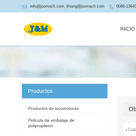

info@joomach.com, lihang@joomach.com
0086-1364

INICIO
Productos
Ob
Productos de locomotoras
Película de embalaje de
polipropileno