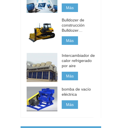
Más
Bulldozer de
construcción
Bulldozer
pequeño de 120
HP
Más
Intercambiador de
calor refrigerado
por aire
Más
bomba de vacío
eléctrica
Más