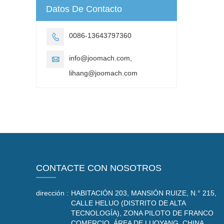
Datos De Contacto
0086-13643797360

info@joomach.com,

lihang@joomach.com
CONTACTE CON NOSOTROS
dirección :
HABITACIÓN 203, MANSIÓN RUIZE, N.° 215,
CALLE HELUO (DISTRITO DE ALTA
TECNOLOGÍA), ZONA PILOTO DE FRANCO
COMERCIO, ÁREA DE LUOYANG, CHINA