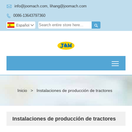

info@joomach.com, lihang@joomach.com
0086-13643797360


Español

Toggl
Inicio
>
Instalaciones de producción de tractores
Instalaciones de producción de tractores