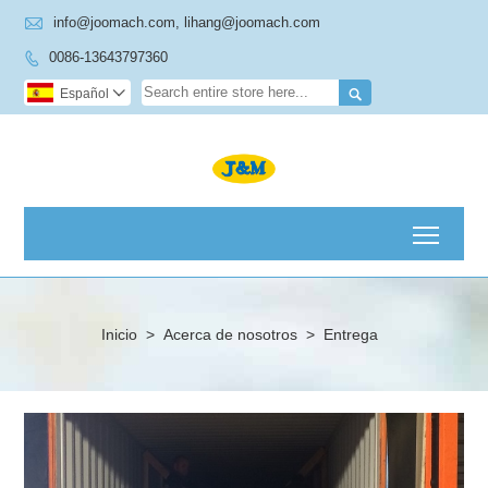

info@joomach.com, lihang@joomach.com
0086-13643797360


Español

Toggl
Inicio
>
Acerca de nosotros
>
Entrega